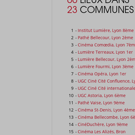
23
COMMUNES 
1
-
Institut Lumière, Lyon 8ème
2
-
Pathé Bellecour, Lyon 2ème
3
-
Cinéma Comœdia, Lyon 7è
4
-
Lumière Terreaux, Lyon 1er
5
-
Lumière Bellecour, Lyon 2è
6
-
Lumière Fourmi, Lyon 3ème
7
-
Cinéma Opéra, Lyon 1er
8
-
UGC Ciné Cité Confluence, 
9
-
UGC Ciné Cité international
10
-
UGC Astoria, Lyon 6ème
11
-
Pathé Vaise, Lyon 9ème
12
-
Cinéma St-Denis, Lyon 4ème
13
-
Cinéma Bellecombe, Lyon 6
14
-
CinéDuchère, Lyon 9ème
15
-
Cinéma Les Alizés, Bron