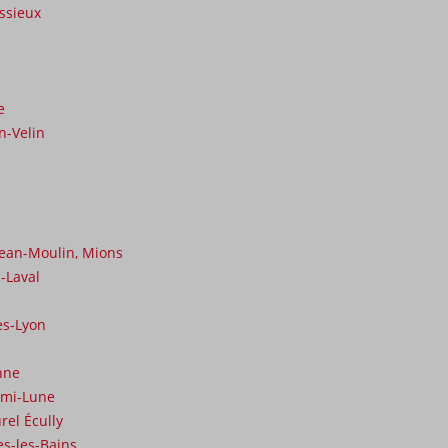
issieux
e
n-Velin
Jean-Moulin, Mions
-Laval
ès-Lyon
nne
emi-Lune
rel Écully
s-les-Bains