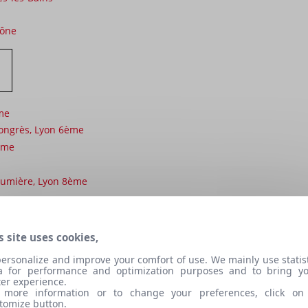
aône
me
ongrès, Lyon 6ème
ème
t Lumière, Lyon 8ème
Lumière et lycée du Premier-Film, Lyon 8ème
mière
s site uses cookies,
uit, Lyon 3ème
personalize and improve your comfort of use. We mainly use statist
 Lyon 2ème
a for performance and optimization purposes and to bring y
ter experience.
 more information or to change your preferences, click on
Galerie Cinéma 1
tomize button.