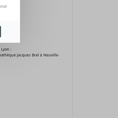
onal
 Lyon :
iathèque Jacques Brel à Neuville-