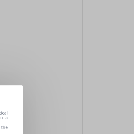
ical
ou a
 the