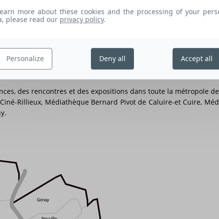
Laurent Durieux, Galerie Cinéma 2
learn more about these cookies and the processing of your pers
a, please read our
privacy policy
.
ve Schapiro, Galerie Cinéma 3
Personalize
Deny all
Accept all
 rencontres
rences, des rencontres et des expositions dans toute la métropole de
 Ciné-Rillieux, Médiathèque Bernard Pivot de Caluire-et Cuire, Méd
y.