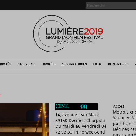
INVITÉS
CALENDRIER
INVITÉS
INFOS PRATIQUES
LIEUX
PARTENAIRES
n
Accès
Métro Ligne
14, avenue Jean Macé
Vaulx-en-Ve
69150 Décines-Charpieu
puis tram T
Du mardi au vendredi 04
Décines ce
72 93 30 14, le week-end
Bus 67 arrê