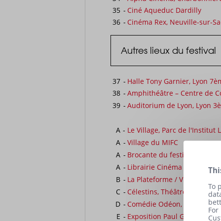
35
-
Ciné Aqueduc Dardilly
36
-
Cinéma Rex, Neuville-sur-S
Autres lieux du festival
37
-
Halle Tony Garnier, Lyon 7è
38
-
Amphithéâtre – Centre de C
39
-
Auditorium de Lyon, Lyon 3
A
-
Le Village, Parc de l'Institu
A
-
Village du MIFC
A
-
Brocante du festival, Ecole 
A
-
Librairie Cinéma
et
Café Lu
Thi
B
-
La Plateforme / Village de n
To 
C
-
Célestins, Théâtre de Lyon,
dat
bet
D
-
Comédie Odéon, Lyon 2ème
For
E
-
Exposition Paul Grandsard, 
Cus