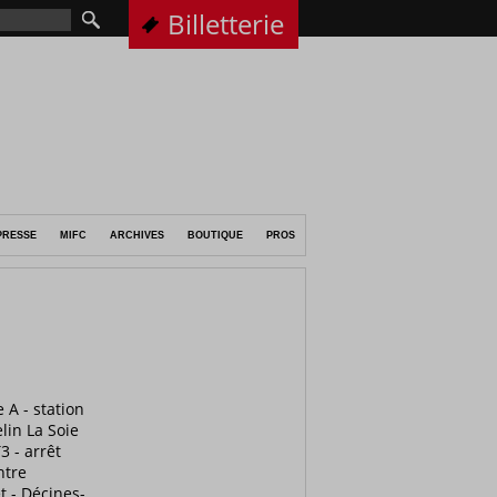
Billetterie
PRESSE
MIFC
ARCHIVES
BOUTIQUE
PROS
 A - station
lin La Soie
3 - arrêt
ntre
t - Décines-