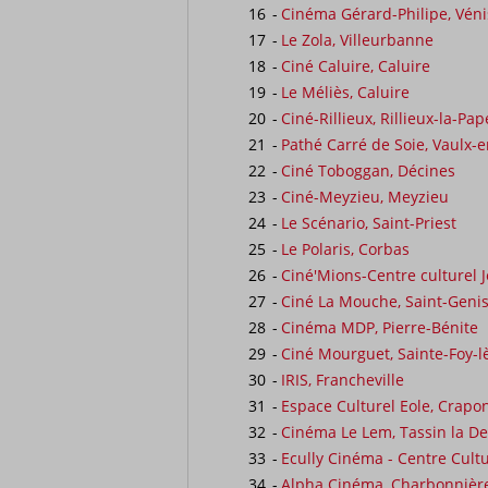
16
-
Cinéma Gérard-Philipe, Vén
17
-
Le Zola, Villeurbanne
18
-
Ciné Caluire, Caluire
19
-
Le Méliès, Caluire
20
-
Ciné-Rillieux, Rillieux-la-Pap
21
-
Pathé Carré de Soie, Vaulx-e
22
-
Ciné Toboggan, Décines
23
-
Ciné-Meyzieu, Meyzieu
24
-
Le Scénario, Saint-Priest
25
-
Le Polaris, Corbas
26
-
Ciné'Mions-Centre culturel 
27
-
Ciné La Mouche, Saint-Genis
28
-
Cinéma MDP, Pierre-Bénite
29
-
Ciné Mourguet, Sainte-Foy-l
30
-
IRIS, Francheville
31
-
Espace Culturel Eole, Crapo
32
-
Cinéma Le Lem, Tassin la D
33
-
Ecully Cinéma - Centre Cultu
34
-
Alpha Cinéma, Charbonnière