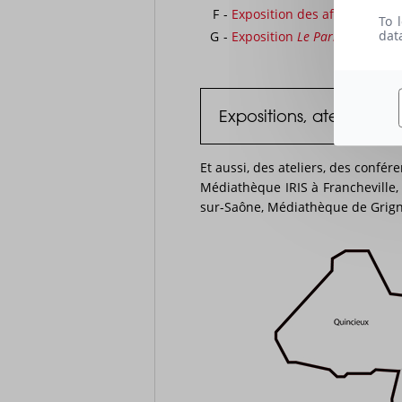
F
-
Exposition des affiches de 
To 
dat
G
-
Exposition
Le Parrain
par Ste
Expositions, ateliers et
Et aussi, des ateliers, des confé
Médiathèque IRIS à Francheville,
sur-Saône, Médiathèque de Grign