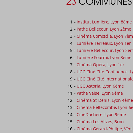
23
COMMUNES 
1
-
Institut Lumière, Lyon 8ème
2
-
Pathé Bellecour, Lyon 2ème
3
-
Cinéma Comœdia, Lyon 7è
4
-
Lumière Terreaux, Lyon 1er
5
-
Lumière Bellecour, Lyon 2è
6
-
Lumière Fourmi, Lyon 3ème
7
-
Cinéma Opéra, Lyon 1er
8
-
UGC Ciné Cité Confluence, 
9
-
UGC Ciné Cité international
10
-
UGC Astoria, Lyon 6ème
11
-
Pathé Vaise, Lyon 9ème
12
-
Cinéma St-Denis, Lyon 4ème
13
-
Cinéma Bellecombe, Lyon 6
14
-
CinéDuchère, Lyon 9ème
15
-
Cinéma Les Alizés, Bron
16
-
Cinéma Gérard-Philipe, Vén