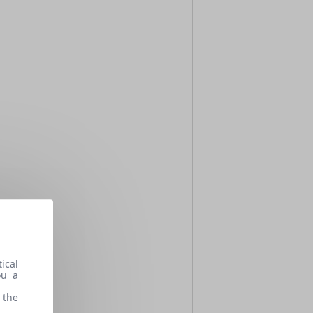
ical
ou a
 the